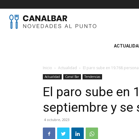
Canal
BAR
ACTUALIDA
Inicio
Actualidad
El paro sube en 19.768 personas
Actualidad
Canal Bar
Tendencias
El paro sube en 
septiembre y se 
4 octubre, 2023