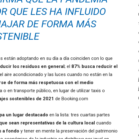
R QUE LES HA INFLUIDO
IAJAR DE FORMA MÁS
STENIBLE
os están adoptando en su día a día coinciden con lo que
ducir los residuos en general
; el
87% busca reducir el
l aire acondicionado y las luces cuando no están en la
se de forma más respetuosa con el medio
a o en transporte público, en lugar de utilizar taxis o
iajes sostenibles de 2021
de Booking.com
pa un lugar destacado
en la lista: tres cuartas partes
 que sean representativas de la cultura local
cuando
s a fondo
y tener en mente la preservación del patrimonio
cto económico de la industria se distribuya por igual en