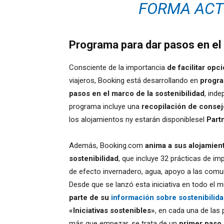
FORMA ACT
Programa para dar pasos en el 
Consciente de la importancia
de facilitar opc
viajeros, Booking está desarrollando en
progra
pasos en el marco de la sostenibilidad
, ind
programa incluye una
recopilación de consej
los alojamientos ny estarán disponiblesel
Part
Además, Booking.com
anima a sus alojamient
sostenibilidad
, que incluye 32 prácticas de im
de efecto invernadero, agua, apoyo a las comun
Desde que se lanzó esta iniciativa en todo el 
parte de su
información sobre sostenibilid
«Iniciativas sostenibles»
, en cada una de las
más que empezar, se trata de un
primer paso 