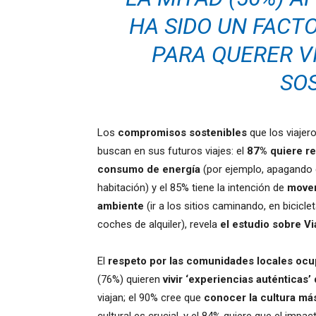
HA SIDO UN FACTO
PARA QUERER V
SO
Los
compromisos sostenibles
que los viajer
buscan en sus futuros viajes: el
87% quiere re
consumo de energía
(por ejemplo, apagando e
habitación) y el 85% tiene la intención de
mover
ambiente
(ir a los sitios caminando, en biciclet
coches de alquiler), revela
el estudio sobre V
El
respeto por las comunidades locales ocu
(76%) quieren
vivir ‘experiencias auténticas’
viajan; el 90% cree que
conocer la cultura má
cultural es crucial, y el 84% quiere que el impa