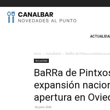
Canal
BAR
ACTUALIDA
Inicio
Actualidad
BaRRa de Pintxos continúa su ex
Actualidad
BaRRa de Pintxo
expansión nacio
apertura en Ovie
20 julio, 2020