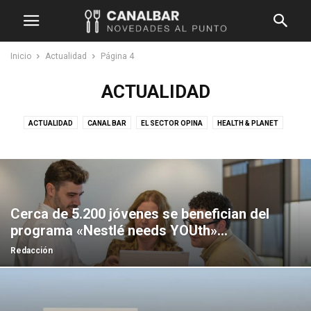
Inicio
Actualidad
Página 4
ACTUALIDAD
ACTUALIDAD
CANAL BAR
EL SECTOR OPINA
HEALTH & PLANET
INNOVACIÓN Y TECNOLOGÍA
NEGOCIO SOLIDARIO
PROVEEDORES
TENDENCIAS
Cerca de 5.200 jóvenes se benefician del
programa «Nestlé needs YOUth»...
Redacción